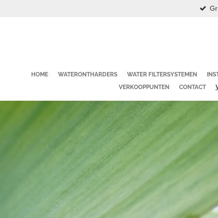
Gr
Ga
direct
naar
de
hoofdinhoud
HOME
WATERONTHARDERS
WATER FILTERSYSTEMEN
INS
VERKOOPPUNTEN
CONTACT