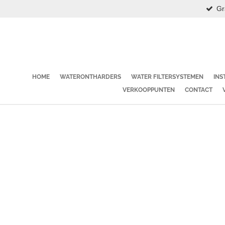
Gr
Ga
direct
naar
de
hoofdinhoud
HOME
WATERONTHARDERS
WATER FILTERSYSTEMEN
INS
VERKOOPPUNTEN
CONTACT