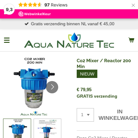
×
97
Reviews
9,3
Gratis verzending binnen NL vanaf € 45,00
Co2 Mixer / Reactor 200
Min
NIEUW
€ 79,95
GRATIS verzending
IN
WINKELWAGE
Deze Co2 Mixer / Reactor